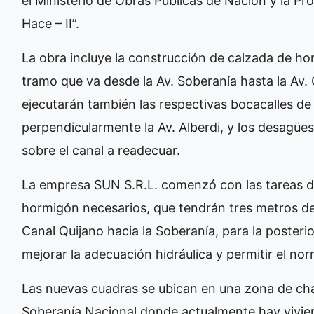
el Ministerio de Obras Públicas de Nación y la Pro
Hace – II”.
La obra incluye la construcción de calzada de ho
tramo que va desde la Av. Soberanía hasta la Av. Q
ejecutarán también las respectivas bocacalles de 
perpendicularmente la Av. Alberdi, y los desagües
sobre el canal a readecuar.
La empresa SUN S.R.L. comenzó con las tareas d
hormigón necesarios, que tendrán tres metros de 
Canal Quijano hacia la Soberanía, para la posterio
mejorar la adecuación hidráulica y permitir el no
Las nuevas cuadras se ubican en una zona de cha
Soberanía Nacional donde actualmente hay viviend