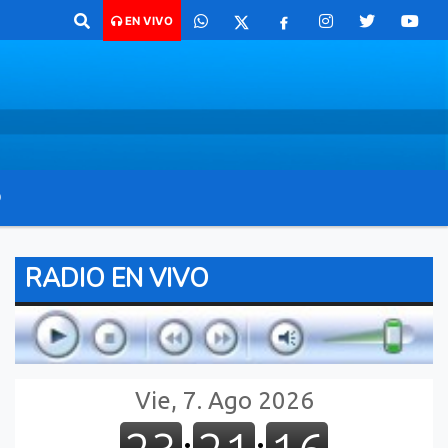
 para comunicarte 362 4879579 Radio argentina 89.3 Mhz Catamarca 43
EN VIVO
O
RADIO EN VIVO