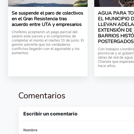
Se suspende el paro de colectivos
AGUA PARA TO
en el Gran Resistencia tras
EL MUNICIPIO 
acuerdo entre UTA y empresarios
LLEVAN ADELA
EXTENSIÓN DE
Choferes aceptaron un pago parcial del
BARRIOS HIST
salario este jueves y el compromiso de
completar el monto el martes 10 de junio. El
POSTERGADOS
gremio advierte que los verdaderos
conflictos llegarán con el aguinaldo y los
Con trabajos coordin
aumentos.
provincial y el gobier
obras de red de agua 
Charata que esperaba
hace años.
Comentarios
Escribir un comentario
Nombre