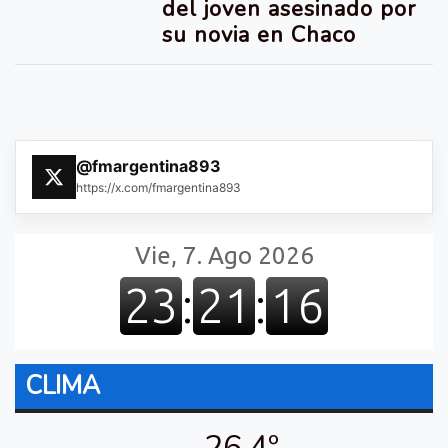
del joven asesinado por
su novia en Chaco
@fmargentina893
https://x.com/fmargentina893
CLIMA
26.4º