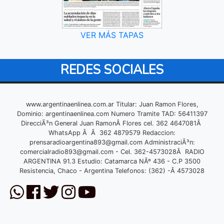
VER MÁS TAPAS
REDES SOCIALES
www.argentinaenlinea.com.ar Titular: Juan Ramon Flores,
Dominio: argentinaenlinea.com Numero Tramite TAD: 56411397
DirecciÃ³n General Juan RamonÂ Flores cel. 362 4647081Â
WhatsApp Â Â 362 4879579 Redaccion:
prensaradioargentina893@gmail.com
AdministraciÃ³n:
comercialradio893@gmail.com
- Cel. 362-4573028Â RADIO
ARGENTINA 91.3 Estudio: Catamarca NÂº 436 - C.P 3500
Resistencia, Chaco - Argentina Telefonos: (362) -Â 4573028