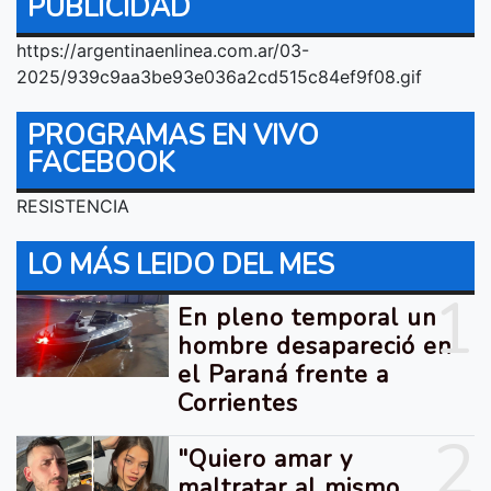
PUBLICIDAD
https://argentinaenlinea.com.ar/03-
2025/939c9aa3be93e036a2cd515c84ef9f08.gif
PROGRAMAS EN VIVO
FACEBOOK
RESISTENCIA
LO MÁS LEIDO DEL MES
1
En pleno temporal un
hombre desapareció en
el Paraná frente a
Corrientes
2
"Quiero amar y
maltratar al mismo