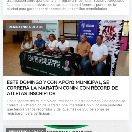
distribución correspondiente al Programa Provincial, Social y Articulado
Ñachec. Los operativos se desarrollarán en diferentes puntos de la
ciudad para garantizar el acceso de las familias beneficiarias.
RESISTENCIA CHACO
ESTE DOMINGO Y CON APOYO MUNICIPAL, SE
CORRERÁ LA MARATÓN CONIN, CON RÉCORD DE
ATLETAS INSCRIPTOS
Con el aporte del municipio de Resistencia, este domingo 2 de agosto se
correrá la 21° edición de la tradicional maratón Conin, prueba pedestre
que tendrá varios recorridos y del que más de 250 personas se
registraron para participar.
RESISTENCIA CHACO