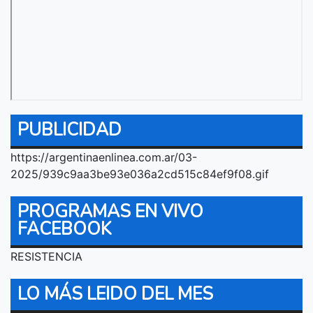
PUBLICIDAD
https://argentinaenlinea.com.ar/03-
2025/939c9aa3be93e036a2cd515c84ef9f08.gif
PROGRAMAS EN VIVO
FACEBOOK
RESISTENCIA
LO MÁS LEIDO DEL MES