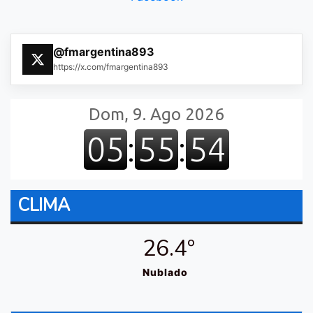
@fmargentina893
https://x.com/fmargentina893
CLIMA
26.4º
Nublado