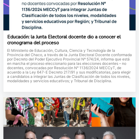
Educación: la Junta Electoral docente dio a conocer el
cronograma del proceso
El Ministerio de Educación, Cultura, Ciencia y Tecnología de la
Provincia del Chaco, a través de la Junta Electoral Docente conformada
por Decreto del Poder Ejecutivo Provincial Nº 574/24, informa que está
en marcha el proceso eleccionario para las elecciones docentes – no
docentes, convocadas por Resolución N° 1136/2024 MECCyT, de
acuerdo a la Ley 647-E Decreto 217/91 y sus modificatorias, para elegir
a candidatos a integrar las Juntas de Clasificación de todos los niveles,
modalidades y servicios educativos; y Tribunal de Disciplina.