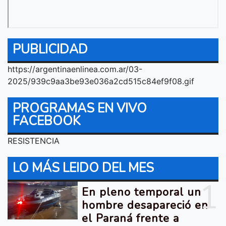
PUBLICIDAD
https://argentinaenlinea.com.ar/03-
2025/939c9aa3be93e036a2cd515c84ef9f08.gif
PROGRAMAS EN VIVO
FACEBOOK
RESISTENCIA
LO MÁS LEIDO DEL MES
1
En pleno temporal un
hombre desapareció en
el Paraná frente a