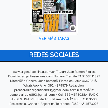
VER MÁS TAPAS
REDES SOCIALES
www.argentinaenlinea.com.ar Titular: Juan Ramon Flores,
Dominio: argentinaenlinea.com Numero Tramite TAD: 56411397
DirecciÃ³n General Juan RamonÂ Flores cel. 362 4647081Â
WhatsApp Â Â 362 4879579 Redaccion:
prensaradioargentina893@gmail.com
AdministraciÃ³n:
comercialradio893@gmail.com
- Cel. 362-4573028Â RADIO
ARGENTINA 91.3 Estudio: Catamarca NÂº 436 - C.P 3500
Resistencia, Chaco - Argentina Telefonos: (362) -Â 4573028