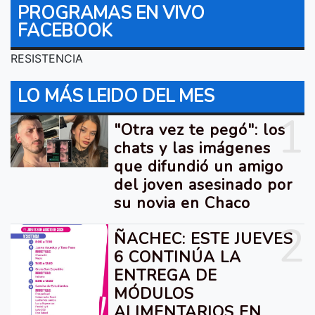
PROGRAMAS EN VIVO
FACEBOOK
RESISTENCIA
LO MÁS LEIDO DEL MES
1
"Otra vez te pegó": los
chats y las imágenes
que difundió un amigo
del joven asesinado por
su novia en Chaco
2
ÑACHEC: ESTE JUEVES
6 CONTINÚA LA
ENTREGA DE
MÓDULOS
ALIMENTARIOS EN