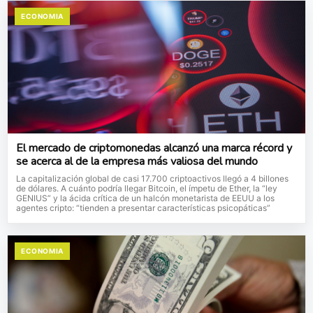
ECONOMIA
El mercado de criptomonedas alcanzó una marca récord y
se acerca al de la empresa más valiosa del mundo
La capitalización global de casi 17.700 criptoactivos llegó a 4 billones
de dólares. A cuánto podría llegar Bitcoin, el ímpetu de Ether, la “ley
GENIUS” y la ácida crítica de un halcón monetarista de EEUU a los
agentes cripto: “tienden a presentar características psicopáticas”
ECONOMIA