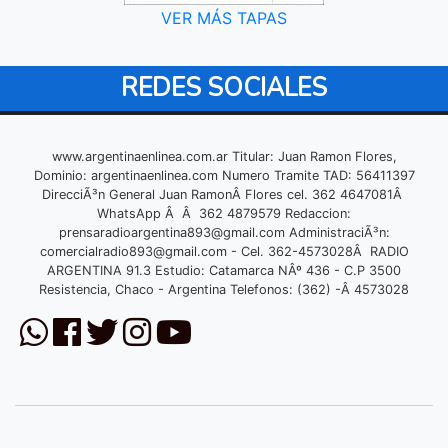
VER MÁS TAPAS
REDES SOCIALES
www.argentinaenlinea.com.ar Titular: Juan Ramon Flores,
Dominio: argentinaenlinea.com Numero Tramite TAD: 56411397
DirecciÃ³n General Juan RamonÂ Flores cel. 362 4647081Â
WhatsApp Â Â 362 4879579 Redaccion:
prensaradioargentina893@gmail.com
AdministraciÃ³n:
comercialradio893@gmail.com
- Cel. 362-4573028Â RADIO
ARGENTINA 91.3 Estudio: Catamarca NÂº 436 - C.P 3500
Resistencia, Chaco - Argentina Telefonos: (362) -Â 4573028