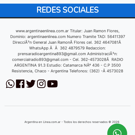
REDES SOCIALES
www.argentinaenlinea.com.ar Titular: Juan Ramon Flores,
Dominio: argentinaenlinea.com Numero Tramite TAD: 56411397
DirecciÃ³n General Juan RamonÂ Flores cel. 362 4647081Â
WhatsApp Â Â 362 4879579 Redaccion:
prensaradioargentina893@gmail.com
AdministraciÃ³n:
comercialradio893@gmail.com
- Cel. 362-4573028Â RADIO
ARGENTINA 91.3 Estudio: Catamarca NÂº 436 - C.P 3500
Resistencia, Chaco - Argentina Telefonos: (362) -Â 4573028
Argentina en Linea.com.ar - Todos los derechos reservados © 2026