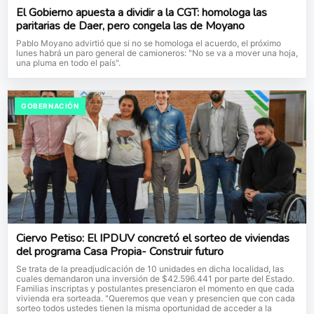
El Gobierno apuesta a dividir a la CGT: homologa las
paritarias de Daer, pero congela las de Moyano
Pablo Moyano advirtió que si no se homologa el acuerdo, el próximo
lunes habrá un paro general de camioneros: "No se va a mover una hoja,
una pluma en todo el país".
GOBERNACIÓN
Ciervo Petiso: El IPDUV concretó el sorteo de viviendas
del programa Casa Propia- Construir futuro
Se trata de la preadjudicación de 10 unidades en dicha localidad, las
cuales demandaron una inversión de $42.596.441 por parte del Estado.
Familias inscriptas y postulantes presenciaron el momento en que cada
vivienda era sorteada. "Queremos que vean y presencien que con cada
sorteo todos ustedes tienen la misma oportunidad de acceder a la