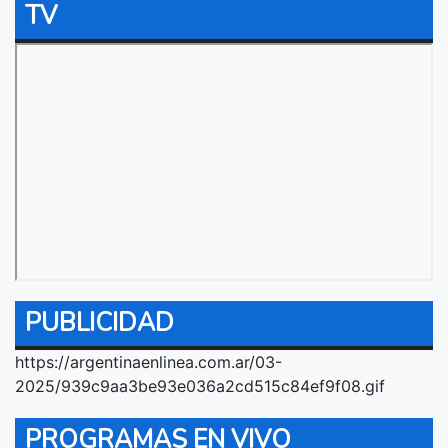
TV
PUBLICIDAD
https://argentinaenlinea.com.ar/03-
2025/939c9aa3be93e036a2cd515c84ef9f08.gif
PROGRAMAS EN VIVO