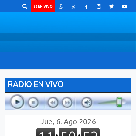
co para comunicarte 362 4879579 Radio argentina 89.3 Mhz Catamarca 
EN VIVO
O
RADIO EN VIVO