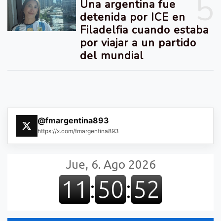
5
Una argentina fue
detenida por ICE en
Filadelfia cuando estaba
por viajar a un partido
del mundial
@fmargentina893
https://x.com/fmargentina893