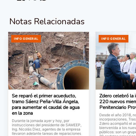
Notas Relacionadas
INFO GENERAL
INFO GENERAL
Se reparó el primer acueducto,
Zdero celebró la 
tramo Sáenz Peña-Villa Ángela,
220 nuevos miemb
para aumentar el caudal de agua
Penitenciario Pro
en la zona
Desde el año 2018, n
incorporaciones. Tras
Durante la jornada ayer y hoy, por
Zdero acompañó el ac
instrucciones del presidente de SAMEEP,
bienvenida a los nue
Ing. Nicolás Diez, agentes de la empresa
públicos: son un gru
llevaron adelante tareas de reparaciones