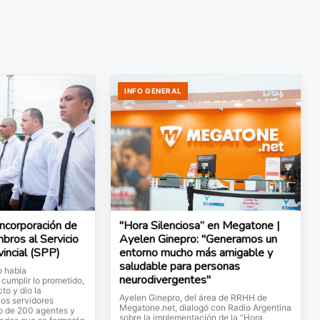
INFO GENERAL
incorporación de
"Hora Silenciosa” en Megatone |
ros al Servicio
Ayelen Ginepro: "Generamos un
vincial (SPP)
entorno mucho más amigable y
saludable para personas
o había
neurodivergentes"
 cumplir lo prometido,
to y dio la
Ayelen Ginepro, del área de RRHH de
vos servidores
Megatone.net, dialogó con Radio Argentina
po de 200 agentes y
sobre la implementación de la "Hora