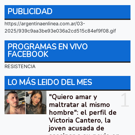
PUBLICIDAD
https://argentinaenlinea.com.ar/03-
2025/939c9aa3be93e036a2cd515c84ef9f08.gif
PROGRAMAS EN VIVO
FACEBOOK
RESISTENCIA
LO MÁS LEIDO DEL MES
1
"Quiero amar y
maltratar al mismo
hombre": el perfil de
Victoria Cantero, la
joven acusada de