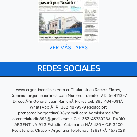
VER MÁS TAPAS
REDES SOCIALES
www.argentinaenlinea.com.ar Titular: Juan Ramon Flores,
Dominio: argentinaenlinea.com Numero Tramite TAD: 56411397
DirecciÃ³n General Juan RamonÂ Flores cel. 362 4647081Â
WhatsApp Â Â 362 4879579 Redaccion:
prensaradioargentina893@gmail.com
AdministraciÃ³n:
comercialradio893@gmail.com
- Cel. 362-4573028Â RADIO
ARGENTINA 91.3 Estudio: Catamarca NÂº 436 - C.P 3500
Resistencia, Chaco - Argentina Telefonos: (362) -Â 4573028