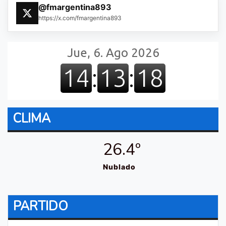
@fmargentina893
https://x.com/fmargentina893
CLIMA
26.4º
Nublado
PARTIDO