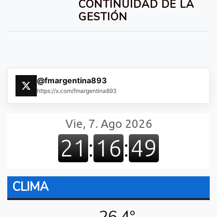
CONTINUIDAD DE LA
GESTIÓN
@fmargentina893
https://x.com/fmargentina893
CLIMA
26.4º