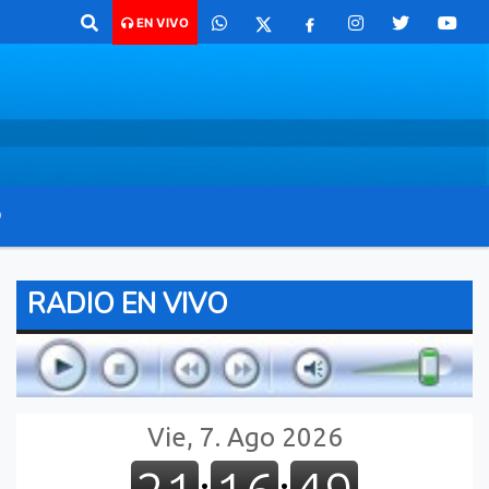
carte 362 4879579 Radio argentina 89.3 Mhz Catamarca 436 Resistenci
EN VIVO
O
RADIO EN VIVO