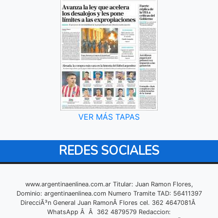
VER MÁS TAPAS
REDES SOCIALES
www.argentinaenlinea.com.ar Titular: Juan Ramon Flores,
Dominio: argentinaenlinea.com Numero Tramite TAD: 56411397
DirecciÃ³n General Juan RamonÂ Flores cel. 362 4647081Â
WhatsApp Â Â 362 4879579 Redaccion: