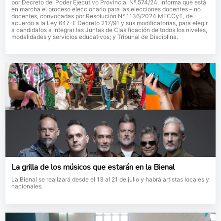
por Decreto del Poder Ejecutivo Provincial Nº 574/24, informa que está
en marcha el proceso eleccionario para las elecciones docentes – no
docentes, convocadas por Resolución N° 1136/2024 MECCyT, de
acuerdo a la Ley 647-E Decreto 217/91 y sus modificatorias, para elegir
a candidatos a integrar las Juntas de Clasificación de todos los niveles,
modalidades y servicios educativos; y Tribunal de Disciplina.
La grilla de los músicos que estarán en la Bienal
La Bienal se realizará desde el 13 al 21 de julio y habrá artistas locales y
nacionales.