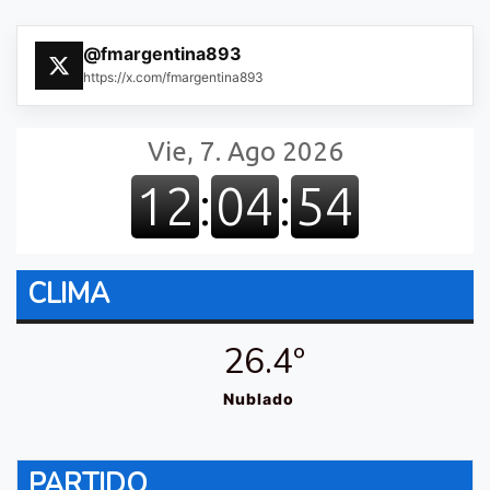
@fmargentina893
https://x.com/fmargentina893
CLIMA
26.4º
Nublado
PARTIDO