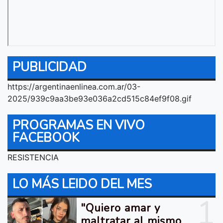
PUBLICIDAD
https://argentinaenlinea.com.ar/03-
2025/939c9aa3be93e036a2cd515c84ef9f08.gif
PROGRAMAS EN VIVO
FACEBOOK
RESISTENCIA
LO MÁS LEIDO DEL MES
1
"Quiero amar y
maltratar al mismo