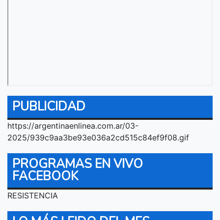
PUBLICIDAD
https://argentinaenlinea.com.ar/03-
2025/939c9aa3be93e036a2cd515c84ef9f08.gif
PROGRAMAS EN VIVO
FACEBOOK
RESISTENCIA