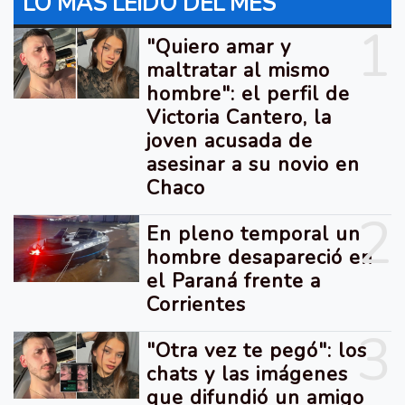
LO MÁS LEIDO DEL MES
1
"Quiero amar y
maltratar al mismo
hombre": el perfil de
Victoria Cantero, la
joven acusada de
asesinar a su novio en
Chaco
2
En pleno temporal un
hombre desapareció en
el Paraná frente a
Corrientes
3
"Otra vez te pegó": los
chats y las imágenes
que difundió un amigo