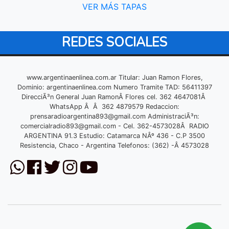
VER MÁS TAPAS
REDES SOCIALES
www.argentinaenlinea.com.ar Titular: Juan Ramon Flores,
Dominio: argentinaenlinea.com Numero Tramite TAD: 56411397
DirecciÃ³n General Juan RamonÂ Flores cel. 362 4647081Â
WhatsApp Â Â 362 4879579 Redaccion:
prensaradioargentina893@gmail.com
AdministraciÃ³n:
comercialradio893@gmail.com
- Cel. 362-4573028Â RADIO
ARGENTINA 91.3 Estudio: Catamarca NÂº 436 - C.P 3500
Resistencia, Chaco - Argentina Telefonos: (362) -Â 4573028