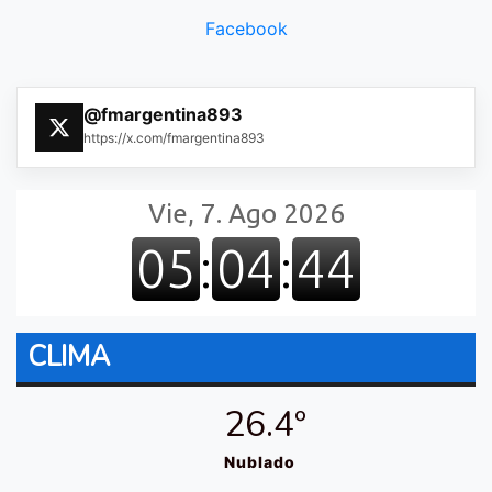
Facebook
@fmargentina893
https://x.com/fmargentina893
CLIMA
26.4º
Nublado