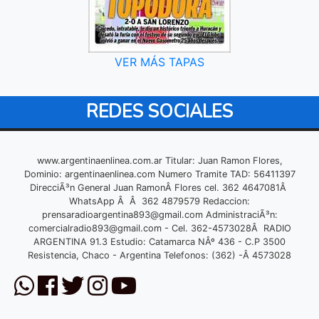
VER MÁS TAPAS
REDES SOCIALES
www.argentinaenlinea.com.ar Titular: Juan Ramon Flores,
Dominio: argentinaenlinea.com Numero Tramite TAD: 56411397
DirecciÃ³n General Juan RamonÂ Flores cel. 362 4647081Â
WhatsApp Â Â 362 4879579 Redaccion:
prensaradioargentina893@gmail.com
AdministraciÃ³n:
comercialradio893@gmail.com
- Cel. 362-4573028Â RADIO
ARGENTINA 91.3 Estudio: Catamarca NÂº 436 - C.P 3500
Resistencia, Chaco - Argentina Telefonos: (362) -Â 4573028