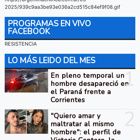
2025/939c9aa3be93e036a2cd515c84ef9f08.gif
PROGRAMAS EN VIVO
FACEBOOK
RESISTENCIA
LO MÁS LEIDO DEL MES
1
En pleno temporal un
hombre desapareció en
el Paraná frente a
Corrientes
2
"Quiero amar y
maltratar al mismo
hombre": el perfil de