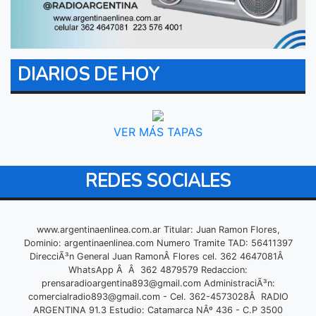
DIARIOS DE HOY
VER MÁS TAPAS
REDES SOCIALES
www.argentinaenlinea.com.ar Titular: Juan Ramon Flores,
Dominio: argentinaenlinea.com Numero Tramite TAD: 56411397
DirecciÃ³n General Juan RamonÂ Flores cel. 362 4647081Â
WhatsApp Â Â 362 4879579 Redaccion:
prensaradioargentina893@gmail.com
AdministraciÃ³n:
comercialradio893@gmail.com
- Cel. 362-4573028Â RADIO
ARGENTINA 91.3 Estudio: Catamarca NÂº 436 - C.P 3500