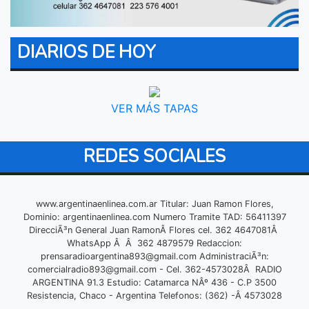
DIARIOS DE HOY
VER MÁS TAPAS
REDES SOCIALES
www.argentinaenlinea.com.ar Titular: Juan Ramon Flores,
Dominio: argentinaenlinea.com Numero Tramite TAD: 56411397
DirecciÃ³n General Juan RamonÂ Flores cel. 362 4647081Â
WhatsApp Â Â 362 4879579 Redaccion:
prensaradioargentina893@gmail.com
AdministraciÃ³n:
comercialradio893@gmail.com
- Cel. 362-4573028Â RADIO
ARGENTINA 91.3 Estudio: Catamarca NÂº 436 - C.P 3500
Resistencia, Chaco - Argentina Telefonos: (362) -Â 4573028