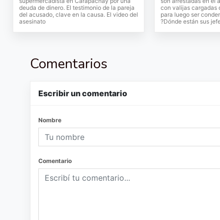
supermercadista en Carapachay por una
son arrestadas en el 
deuda de dinero. El testimonio de la pareja
con valijas cargadas 
del acusado, clave en la causa. El video del
para luego ser conden
asesinato
?Dónde están sus jef
Comentarios
Escribir un comentario
Nombre
Comentario