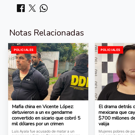
Notas Relacionadas
POLICIALES
POLICIALES
Mafia china en Vicente López:
El drama detrás d
detuvieron a un ex gendarme
mexicana que cay
convertido en sicario que cobró 5
$700 millones de
mil dólares por un crimen
valija
Luis Ayala fue acusado de matar a un
Mujeres pobres de pa