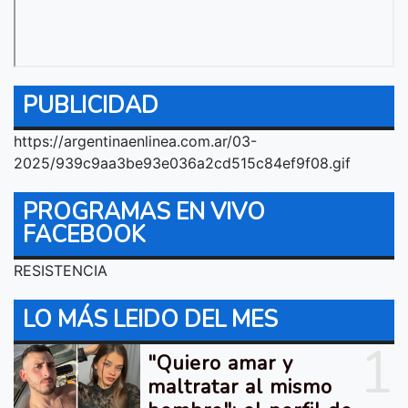
PUBLICIDAD
https://argentinaenlinea.com.ar/03-
2025/939c9aa3be93e036a2cd515c84ef9f08.gif
PROGRAMAS EN VIVO
FACEBOOK
RESISTENCIA
LO MÁS LEIDO DEL MES
1
"Quiero amar y
maltratar al mismo