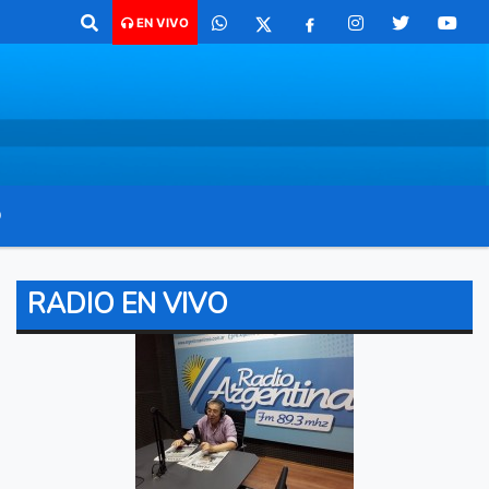
co para comunicarte 362 4879579 Radio argentina 89.3 Mhz Catamarca 
EN VIVO
O
RADIO EN VIVO