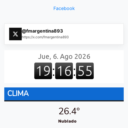
Facebook
@fmargentina893
https://x.com/fmargentina893
CLIMA
26.4º
Nublado