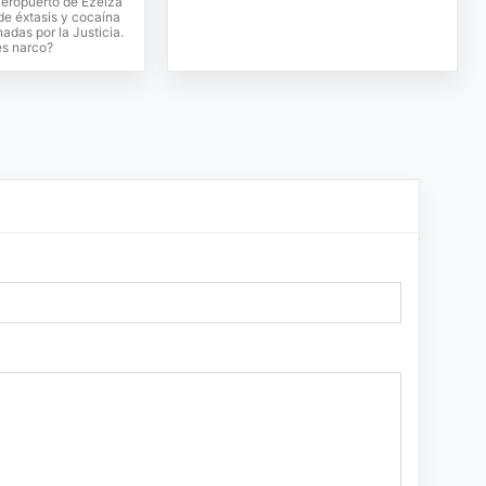
aeropuerto de Ezeiza
de éxtasis y cocaína
adas por la Justicia.
es narco?