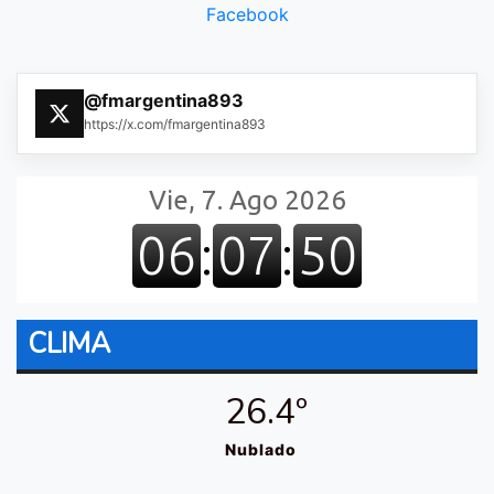
Facebook
@fmargentina893
https://x.com/fmargentina893
CLIMA
26.4º
Nublado