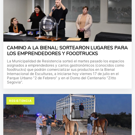
CAMINO A LA BIENAL: SORTEARON LUGARES PARA
LOS EMPRENDEDORES Y FOODTRUCKS
La Municipalidad de Resistencia sorteó el martes pasado los espacios
asignados a emprendedores y carros gastronómicos (conocidos como
foodtrucks) que podrán comercializar sus productos en la Bienal
Internacional de Esculturas, a iniciarse hoy viernes 17 de julio en el
Parque Urbano “2 de Febrero” y en el Domo del Centenario “Zitto
Segovia”.
RESISTENCIA