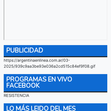
PUBLICIDAD
https://argentinaenlinea.com.ar/03-
2025/939c9aa3be93e036a2cd515c84ef9f08.gif
PROGRAMAS EN VIVO
FACEBOOK
RESISTENCIA
LO MÁS LEIDO DEL MES