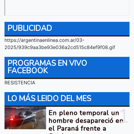
PUBLICIDAD
https://argentinaenlinea.com.ar/03-
2025/939c9aa3be93e036a2cd515c84ef9f08.gif
PROGRAMAS EN VIVO
FACEBOOK
RESISTENCIA
LO MÁS LEIDO DEL MES
1
En pleno temporal un
hombre desapareció en
el Paraná frente a