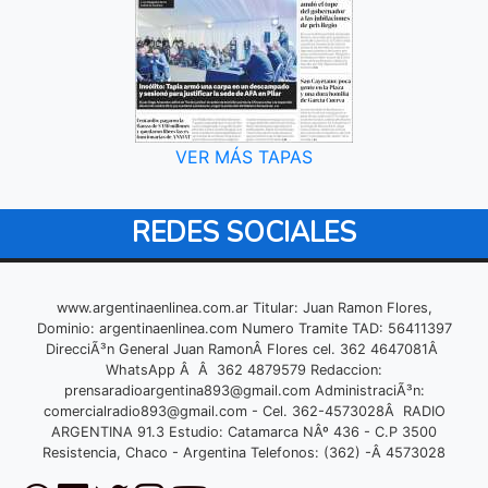
VER MÁS TAPAS
REDES SOCIALES
www.argentinaenlinea.com.ar Titular: Juan Ramon Flores,
Dominio: argentinaenlinea.com Numero Tramite TAD: 56411397
DirecciÃ³n General Juan RamonÂ Flores cel. 362 4647081Â
WhatsApp Â Â 362 4879579 Redaccion:
prensaradioargentina893@gmail.com
AdministraciÃ³n:
comercialradio893@gmail.com
- Cel. 362-4573028Â RADIO
ARGENTINA 91.3 Estudio: Catamarca NÂº 436 - C.P 3500
Resistencia, Chaco - Argentina Telefonos: (362) -Â 4573028