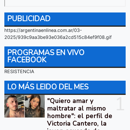
PUBLICIDAD
https://argentinaenlinea.com.ar/03-
2025/939c9aa3be93e036a2cd515c84ef9f08.gif
PROGRAMAS EN VIVO
FACEBOOK
RESISTENCIA
LO MÁS LEIDO DEL MES
1
"Quiero amar y
maltratar al mismo
hombre": el perfil de
Victoria Cantero, la