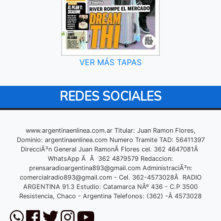
VER MÁS TAPAS
REDES SOCIALES
www.argentinaenlinea.com.ar Titular: Juan Ramon Flores,
Dominio: argentinaenlinea.com Numero Tramite TAD: 56411397
DirecciÃ³n General Juan RamonÂ Flores cel. 362 4647081Â
WhatsApp Â Â 362 4879579 Redaccion:
prensaradioargentina893@gmail.com
AdministraciÃ³n:
comercialradio893@gmail.com
- Cel. 362-4573028Â RADIO
ARGENTINA 91.3 Estudio: Catamarca NÂº 436 - C.P 3500
Resistencia, Chaco - Argentina Telefonos: (362) -Â 4573028