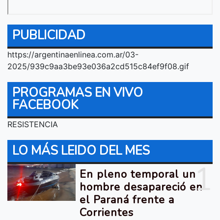
PUBLICIDAD
https://argentinaenlinea.com.ar/03-
2025/939c9aa3be93e036a2cd515c84ef9f08.gif
PROGRAMAS EN VIVO
FACEBOOK
RESISTENCIA
LO MÁS LEIDO DEL MES
1
En pleno temporal un
hombre desapareció en
el Paraná frente a
Corrientes