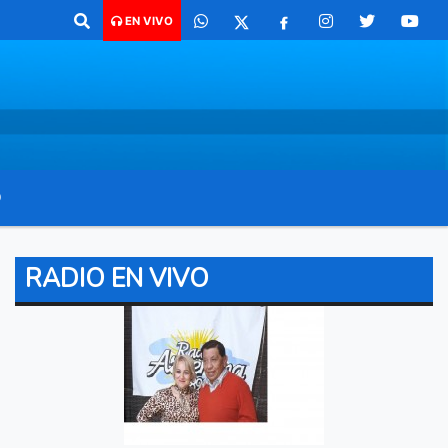
ara comunicarte 362 4879579 Radio argentina 89.3 Mhz Catamarca 436 
EN VIVO
O
RADIO EN VIVO