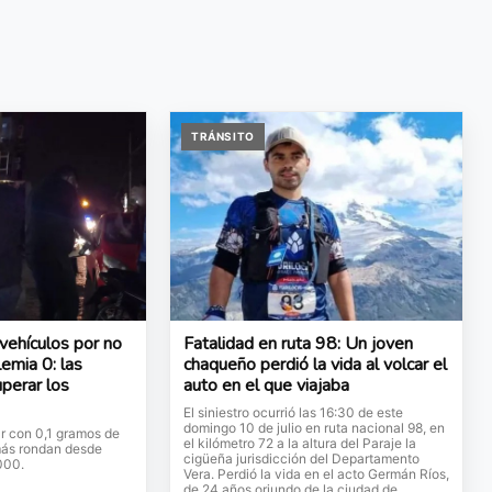
TRÁNSITO
vehículos por no
Fatalidad en ruta 98: Un joven
lemia 0: las
chaqueño perdió la vida al volcar el
perar los
auto en el que viajaba
El siniestro ocurrió las 16:30 de este
domingo 10 de julio en ruta nacional 98, en
ar con 0,1 gramos de
el kilómetro 72 a la altura del Paraje la
más rondan desde
cigüeña jurisdicción del Departamento
000.
Vera. Perdió la vida en el acto Germán Ríos,
de 24 años oriundo de la ciudad de