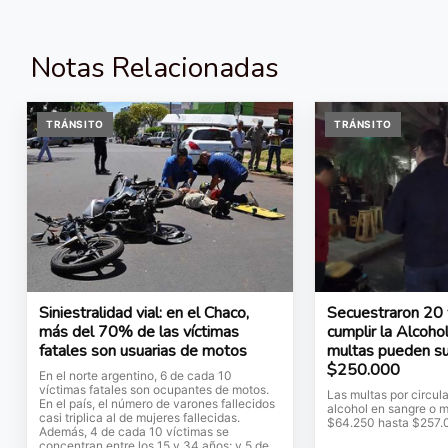
Notas Relacionadas
TRÁNSITO
TRÁNSITO
Siniestralidad vial: en el Chaco,
Secuestraron 20 
más del 70% de las víctimas
cumplir la Alcoho
fatales son usuarias de motos
multas pueden su
$250.000
En el norte argentino, 6 de cada 10
víctimas fatales son ocupantes de motos.
Las multas por circul
En el país, el número de varones fallecidos
alcohol en sangre o 
casi triplica al de mujeres fallecidas.
$64.250 hasta $257.
Además, 4 de cada 10 víctimas se
concentran entre los 15 y 34 años; y 5 de