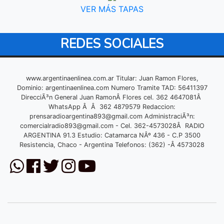
VER MÁS TAPAS
REDES SOCIALES
www.argentinaenlinea.com.ar Titular: Juan Ramon Flores,
Dominio: argentinaenlinea.com Numero Tramite TAD: 56411397
DirecciÃ³n General Juan RamonÂ Flores cel. 362 4647081Â
WhatsApp Â Â 362 4879579 Redaccion:
prensaradioargentina893@gmail.com
AdministraciÃ³n:
comercialradio893@gmail.com
- Cel. 362-4573028Â RADIO
ARGENTINA 91.3 Estudio: Catamarca NÂº 436 - C.P 3500
Resistencia, Chaco - Argentina Telefonos: (362) -Â 4573028