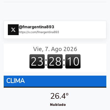
@fmargentina893
https://x.com/fmargentina893
CLIMA
26.4º
Nublado