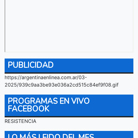
PUBLICIDAD
https://argentinaenlinea.com.ar/03-
2025/939c9aa3be93e036a2cd515c84ef9f08.gif
PROGRAMAS EN VIVO
FACEBOOK
RESISTENCIA
LO MÁS LEIDO DEL MES