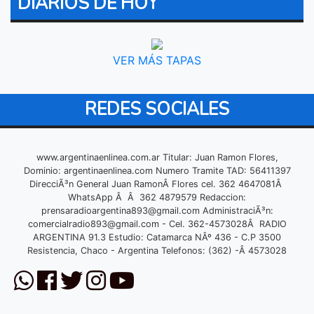
DIARIOS DE HOY
VER MÁS TAPAS
REDES SOCIALES
www.argentinaenlinea.com.ar Titular: Juan Ramon Flores,
Dominio: argentinaenlinea.com Numero Tramite TAD: 56411397
DirecciÃ³n General Juan RamonÂ Flores cel. 362 4647081Â
WhatsApp Â Â 362 4879579 Redaccion:
prensaradioargentina893@gmail.com
AdministraciÃ³n:
comercialradio893@gmail.com
- Cel. 362-4573028Â RADIO
ARGENTINA 91.3 Estudio: Catamarca NÂº 436 - C.P 3500
Resistencia, Chaco - Argentina Telefonos: (362) -Â 4573028