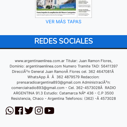
VER MÁS TAPAS
REDES SOCIALES
www.argentinaenlinea.com.ar Titular: Juan Ramon Flores,
Dominio: argentinaenlinea.com Numero Tramite TAD: 56411397
DirecciÃ³n General Juan RamonÂ Flores cel. 362 4647081Â
WhatsApp Â Â 362 4879579 Redaccion:
prensaradioargentina893@gmail.com
AdministraciÃ³n:
comercialradio893@gmail.com
- Cel. 362-4573028Â RADIO
ARGENTINA 91.3 Estudio: Catamarca NÂº 436 - C.P 3500
Resistencia, Chaco - Argentina Telefonos: (362) -Â 4573028