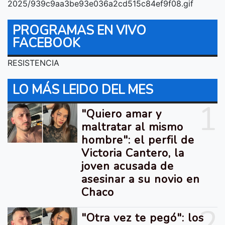
2025/939c9aa3be93e036a2cd515c84ef9f08.gif
PROGRAMAS EN VIVO
FACEBOOK
RESISTENCIA
LO MÁS LEIDO DEL MES
1
"Quiero amar y
maltratar al mismo
hombre": el perfil de
Victoria Cantero, la
joven acusada de
asesinar a su novio en
Chaco
2
"Otra vez te pegó": los