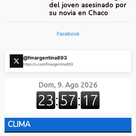
del joven asesinado por
su novia en Chaco
Facebook
@fmargentina893
https://x.com/fmargentina893
CLIMA