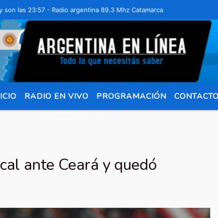
as 23:57 - Radio argentina 89.3 Mhz Catamarca 436 Resistencia Chaco
ICIO
RADIO EN VIVO
PROGRAMACIÓN
CONTACT
RESISTENCIA CHACO
cal ante Ceará y quedó