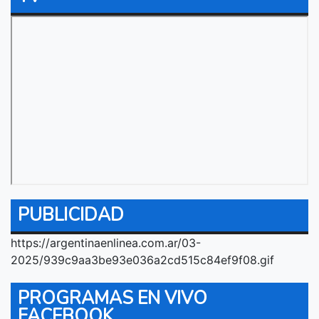
PUBLICIDAD
https://argentinaenlinea.com.ar/03-
2025/939c9aa3be93e036a2cd515c84ef9f08.gif
PROGRAMAS EN VIVO
FACEBOOK