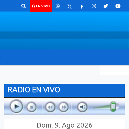
 para comunicarte 362 4879579 Radio argentina 89.3 Mhz Catamarca 43
EN VIVO
O
RADIO EN VIVO