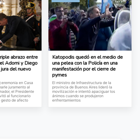
iple abrazo entre
Katopodis quedó en el medio de
uel Adorni y Diego
una pelea con la Policía en una
a jura del nuevo
manifestación por el cierre de
pymes
a ceremonia en Casa
El ministro de Infraestructura de la
arle juramento al
provincia de Buenos Aires lideró la
nador, el Presidente
movilización e intentó apaciguar los
vitó al funcionario
ánimos cuando se produjeron
l gesto de afecto
enfrentamientos