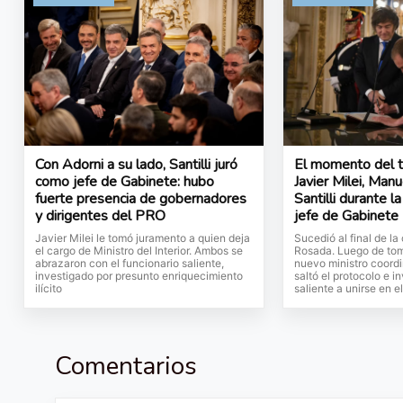
Con Adorni a su lado, Santilli juró
El momento del tr
como jefe de Gabinete: hubo
Javier Milei, Man
fuerte presencia de gobernadores
Santilli durante l
y dirigentes del PRO
jefe de Gabinete
Javier Milei le tomó juramento a quien deja
Sucedió al final de l
el cargo de Ministro del Interior. Ambos se
Rosada. Luego de tom
abrazaron con el funcionario saliente,
nuevo ministro coordi
investigado por presunto enriquecimiento
saltó el protocolo e in
ilícito
saliente a unirse en e
Comentarios