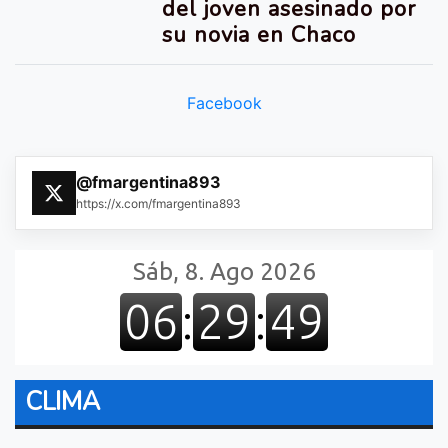
del joven asesinado por
su novia en Chaco
Facebook
@fmargentina893
https://x.com/fmargentina893
CLIMA