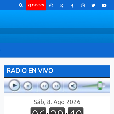
o para comunicarte 362 4879579 Radio argentina 89.3 Mhz Catamarca 4
EN VIVO
O
RADIO EN VIVO