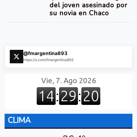
del joven asesinado por
su novia en Chaco
@fmargentina893
https://x.com/fmargentina893
CLIMA