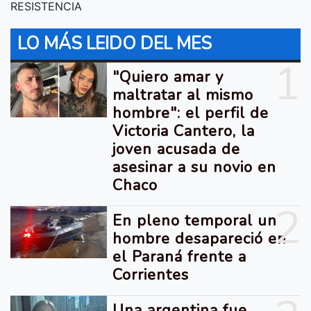
RESISTENCIA
LO MÁS LEIDO DEL MES
1
"Quiero amar y
maltratar al mismo
hombre": el perfil de
Victoria Cantero, la
joven acusada de
asesinar a su novio en
Chaco
2
En pleno temporal un
hombre desapareció en
el Paraná frente a
Corrientes
Una argentina fue