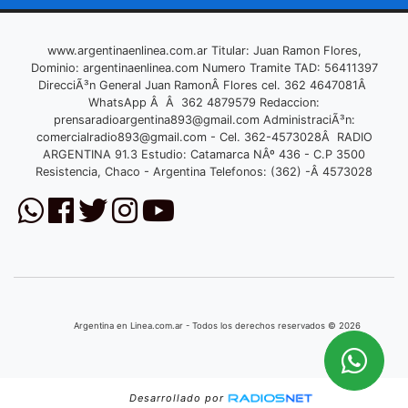
www.argentinaenlinea.com.ar Titular: Juan Ramon Flores,
Dominio: argentinaenlinea.com Numero Tramite TAD: 56411397
DirecciÃ³n General Juan RamonÂ Flores cel. 362 4647081Â
WhatsApp Â Â 362 4879579 Redaccion:
prensaradioargentina893@gmail.com
AdministraciÃ³n:
comercialradio893@gmail.com
- Cel. 362-4573028Â RADIO
ARGENTINA 91.3 Estudio: Catamarca NÂº 436 - C.P 3500
Resistencia, Chaco - Argentina Telefonos: (362) -Â 4573028
Argentina en Linea.com.ar - Todos los derechos reservados © 2026
Desarrollado por