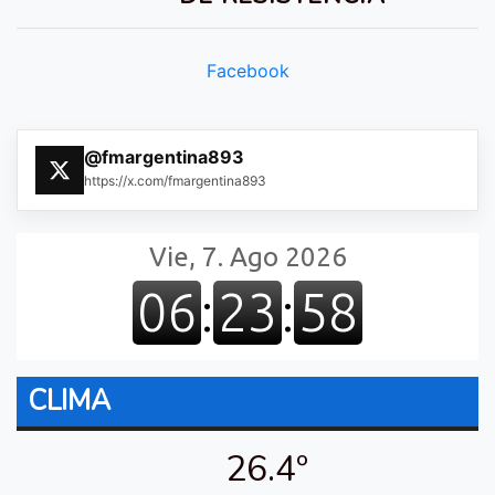
Facebook
@fmargentina893
https://x.com/fmargentina893
CLIMA
26.4º