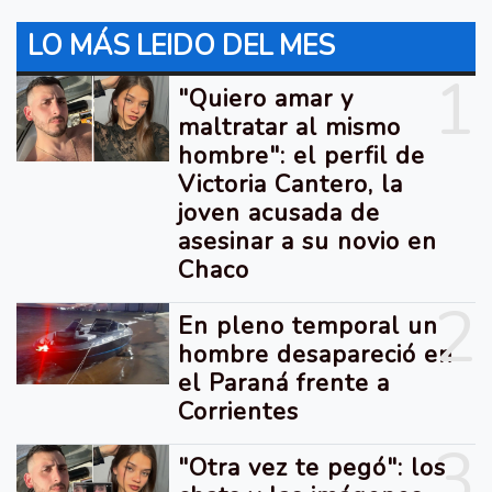
LO MÁS LEIDO DEL MES
1
"Quiero amar y
maltratar al mismo
hombre": el perfil de
Victoria Cantero, la
joven acusada de
asesinar a su novio en
Chaco
2
En pleno temporal un
hombre desapareció en
el Paraná frente a
Corrientes
3
"Otra vez te pegó": los