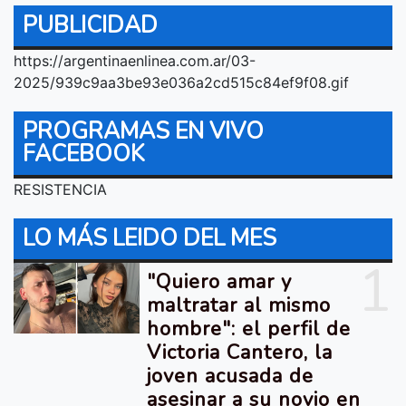
PUBLICIDAD
https://argentinaenlinea.com.ar/03-
2025/939c9aa3be93e036a2cd515c84ef9f08.gif
PROGRAMAS EN VIVO
FACEBOOK
RESISTENCIA
LO MÁS LEIDO DEL MES
1
"Quiero amar y
maltratar al mismo
hombre": el perfil de
Victoria Cantero, la
joven acusada de
asesinar a su novio en