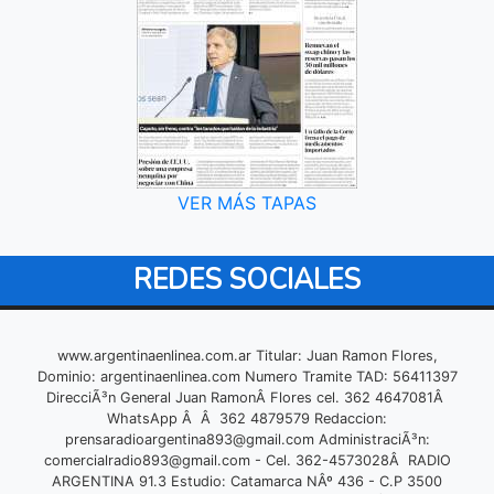
VER MÁS TAPAS
REDES SOCIALES
www.argentinaenlinea.com.ar Titular: Juan Ramon Flores,
Dominio: argentinaenlinea.com Numero Tramite TAD: 56411397
DirecciÃ³n General Juan RamonÂ Flores cel. 362 4647081Â
WhatsApp Â Â 362 4879579 Redaccion:
prensaradioargentina893@gmail.com
AdministraciÃ³n:
comercialradio893@gmail.com
- Cel. 362-4573028Â RADIO
ARGENTINA 91.3 Estudio: Catamarca NÂº 436 - C.P 3500