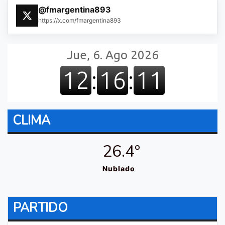
@fmargentina893
https://x.com/fmargentina893
CLIMA
26.4º
Nublado
PARTIDO