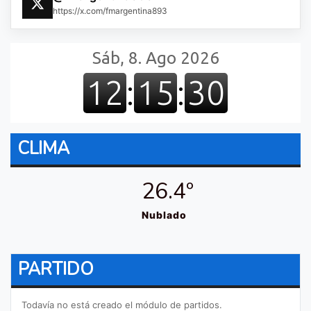
https://x.com/fmargentina893
CLIMA
26.4º
Nublado
PARTIDO
Todavía no está creado el módulo de partidos.