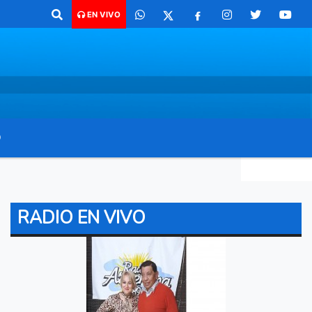
 para comunicarte 362 4879579 Radio argentina 89.3 Mhz Catamarca 43
EN VIVO
O
RADIO EN VIVO