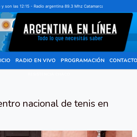
as 12:15 - Radio argentina 89.3 Mhz Catamarca 436 Resistencia Chaco
ICIO
RADIO EN VIVO
PROGRAMACIÓN
CONTACT
RESISTENCIA CHACO
entro nacional de tenis en