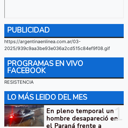
PUBLICIDAD
https://argentinaenlinea.com.ar/03-
2025/939c9aa3be93e036a2cd515c84ef9f08.gif
PROGRAMAS EN VIVO
FACEBOOK
RESISTENCIA
LO MÁS LEIDO DEL MES
1
En pleno temporal un
hombre desapareció en
el Paraná frente a