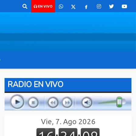
 para comunicarte 362 4879579 Radio argentina 89.3 Mhz Catamarca 436
EN VIVO
O
RADIO EN VIVO