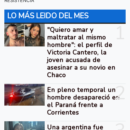
RESISTENCIA
LO MÁS LEIDO DEL MES
1
"Quiero amar y
maltratar al mismo
hombre": el perfil de
Victoria Cantero, la
joven acusada de
asesinar a su novio en
Chaco
2
En pleno temporal un
hombre desapareció en
el Paraná frente a
Corrientes
Una argentina fue