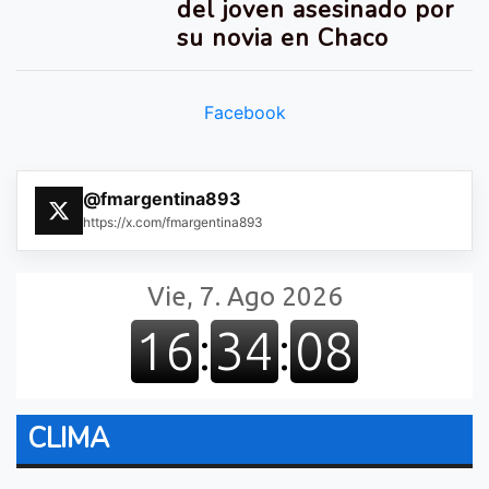
del joven asesinado por
su novia en Chaco
Facebook
@fmargentina893
https://x.com/fmargentina893
CLIMA