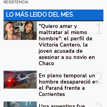
RESISTENCIA
LO MÁS LEIDO DEL MES
1
"Quiero amar y
maltratar al mismo
hombre": el perfil de
Victoria Cantero, la
joven acusada de
asesinar a su novio en
Chaco
2
En pleno temporal un
hombre desapareció en
el Paraná frente a
Corrientes
Una argentina fue