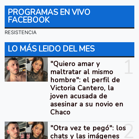
PROGRAMAS EN VIVO
FACEBOOK
RESISTENCIA
LO MÁS LEIDO DEL MES
1
"Quiero amar y
maltratar al mismo
hombre": el perfil de
Victoria Cantero, la
joven acusada de
asesinar a su novio en
Chaco
2
"Otra vez te pegó": los
chats y las imágenes