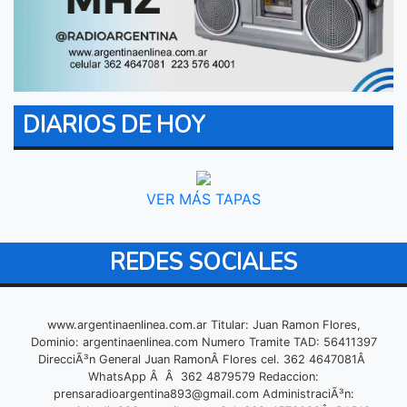
DIARIOS DE HOY
VER MÁS TAPAS
REDES SOCIALES
www.argentinaenlinea.com.ar Titular: Juan Ramon Flores,
Dominio: argentinaenlinea.com Numero Tramite TAD: 56411397
DirecciÃ³n General Juan RamonÂ Flores cel. 362 4647081Â
WhatsApp Â Â 362 4879579 Redaccion:
prensaradioargentina893@gmail.com
AdministraciÃ³n: