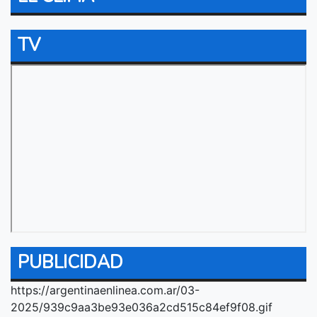
TV
PUBLICIDAD
https://argentinaenlinea.com.ar/03-
2025/939c9aa3be93e036a2cd515c84ef9f08.gif