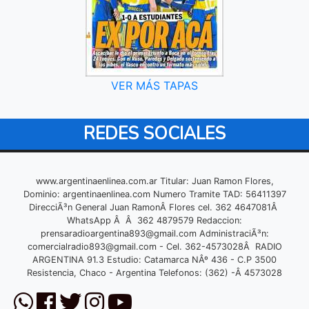
VER MÁS TAPAS
REDES SOCIALES
www.argentinaenlinea.com.ar Titular: Juan Ramon Flores,
Dominio: argentinaenlinea.com Numero Tramite TAD: 56411397
DirecciÃ³n General Juan RamonÂ Flores cel. 362 4647081Â
WhatsApp Â Â 362 4879579 Redaccion:
prensaradioargentina893@gmail.com
AdministraciÃ³n:
comercialradio893@gmail.com
- Cel. 362-4573028Â RADIO
ARGENTINA 91.3 Estudio: Catamarca NÂº 436 - C.P 3500
Resistencia, Chaco - Argentina Telefonos: (362) -Â 4573028