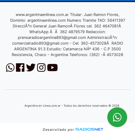
www.argentinaenlinea.com.ar Titular: Juan Ramon Flores,
Dominio: argentinaenlinea.com Numero Tramite TAD: 56411397
DirecciÃ³n General Juan RamonÂ Flores cel. 362 4647081Â
WhatsApp Â Â 362 4879579 Redaccion:
prensaradioargentina893@gmail.com
AdministraciÃ³n:
comercialradio893@gmail.com
- Cel. 362-4573028Â RADIO
ARGENTINA 91.3 Estudio: Catamarca NÂº 436 - C.P 3500
Resistencia, Chaco - Argentina Telefonos: (362) -Â 4573028
Argentina en Linea.com.ar - Todos los derechos reservados © 2026
Desarrollado por