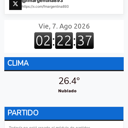
@fmargentina893
https://x.com/fmargentina893
CLIMA
26.4º
Nublado
PARTIDO
Todavía no está creado el módulo de partidos.