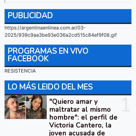
PUBLICIDAD
https://argentinaenlinea.com.ar/03-
2025/939c9aa3be93e036a2cd515c84ef9f08.gif
PROGRAMAS EN VIVO
FACEBOOK
RESISTENCIA
LO MÁS LEIDO DEL MES
1
"Quiero amar y
maltratar al mismo
hombre": el perfil de
Victoria Cantero, la
joven acusada de