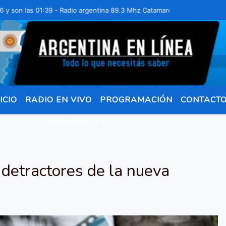
 las 01:39 - Radio argentina 89.3 Mhz Catamarca 436 Resistencia Cha
ICIO
RADIO EN VIVO
PROGRAMACIÓN
CONTACT
RESISTENCIA CHACO
y detractores de la nueva