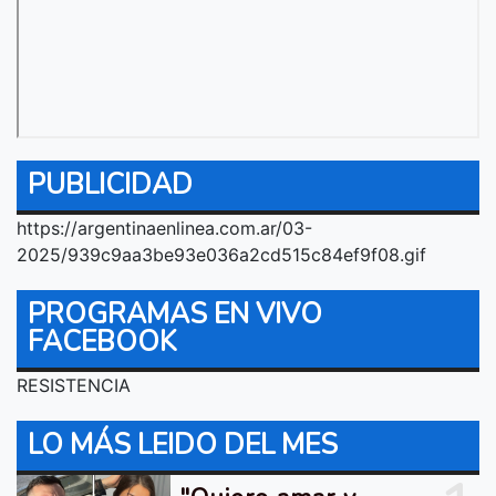
PUBLICIDAD
https://argentinaenlinea.com.ar/03-
2025/939c9aa3be93e036a2cd515c84ef9f08.gif
PROGRAMAS EN VIVO
FACEBOOK
RESISTENCIA
LO MÁS LEIDO DEL MES