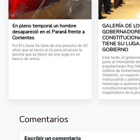
En pleno temporal un hombre
GALERÍA DE LO
desapareció en el Paraná frente a
GOBERNADORES
Corrientes
CONSTITUCION
TIENE SU LUGA
Por El Litoral Se trata de una persona de 30
GOBIERNO
años que se lanzó al río para alcanzar la
lancha que se liberó de una soga en un
Esta tarde, el gobern
banco de arena.
junto al intendente d
exgobernador Roy Nik
Galería de Gobernado
Gobierno, un espacio 
institucional y patrim
homenaje a quienes e
constitucionalmente 
magistratura de la pro
Comentarios
Escribir un comentario