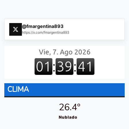
@fmargentina893
https://x.com/fmargentina893
CLIMA
26.4º
Nublado