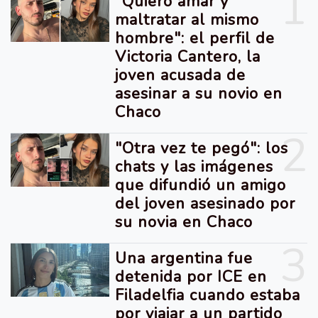
1
"Quiero amar y
maltratar al mismo
hombre": el perfil de
Victoria Cantero, la
joven acusada de
asesinar a su novio en
Chaco
2
"Otra vez te pegó": los
chats y las imágenes
que difundió un amigo
del joven asesinado por
su novia en Chaco
3
Una argentina fue
detenida por ICE en
Filadelfia cuando estaba
por viajar a un partido