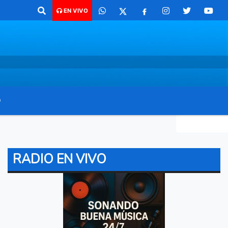
co para comunicarte 362 4879579 Radio argentina 89.3 Mhz Catamarca 
EN VIVO
O
RADIO EN VIVO