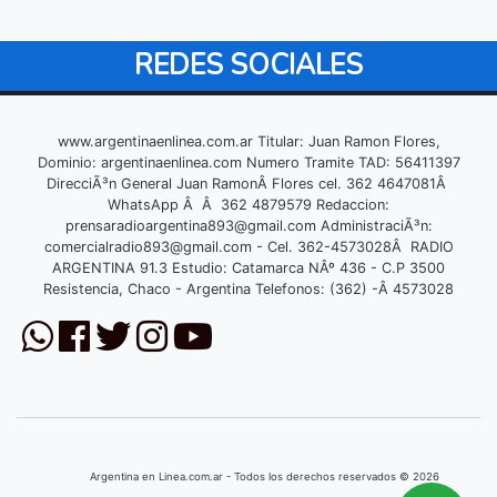
REDES SOCIALES
www.argentinaenlinea.com.ar Titular: Juan Ramon Flores,
Dominio: argentinaenlinea.com Numero Tramite TAD: 56411397
DirecciÃ³n General Juan RamonÂ Flores cel. 362 4647081Â
WhatsApp Â Â 362 4879579 Redaccion:
prensaradioargentina893@gmail.com
AdministraciÃ³n:
comercialradio893@gmail.com
- Cel. 362-4573028Â RADIO
ARGENTINA 91.3 Estudio: Catamarca NÂº 436 - C.P 3500
Resistencia, Chaco - Argentina Telefonos: (362) -Â 4573028
Argentina en Linea.com.ar - Todos los derechos reservados © 2026