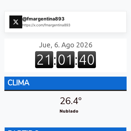
@fmargentina893
https://x.com/fmargentina893
CLIMA
26.4º
Nublado