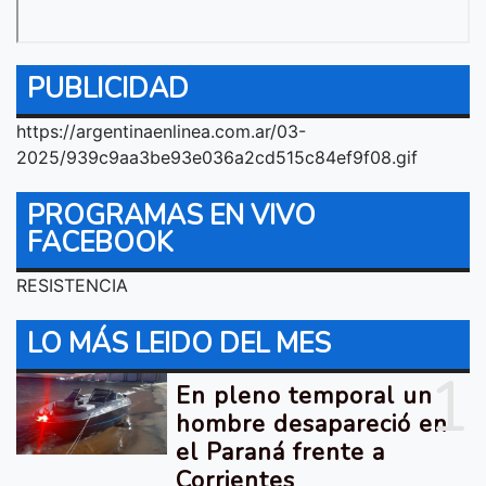
PUBLICIDAD
https://argentinaenlinea.com.ar/03-
2025/939c9aa3be93e036a2cd515c84ef9f08.gif
PROGRAMAS EN VIVO
FACEBOOK
RESISTENCIA
LO MÁS LEIDO DEL MES
1
En pleno temporal un
hombre desapareció en
el Paraná frente a
Corrientes