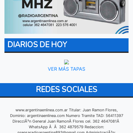
DIARIOS DE HOY
VER MÁS TAPAS
REDES SOCIALES
www.argentinaenlinea.com.ar Titular: Juan Ramon Flores,
Dominio: argentinaenlinea.com Numero Tramite TAD: 56411397
DirecciÃ³n General Juan RamonÂ Flores cel. 362 4647081Â
WhatsApp Â Â 362 4879579 Redaccion:
prensaradioargentina893@gmail.com
AdministraciÃ³n: