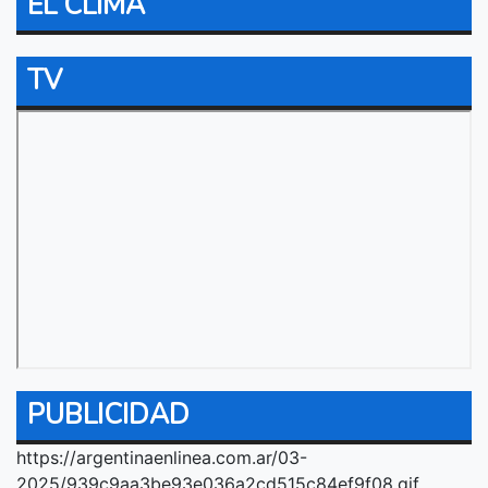
EL CLIMA
TV
PUBLICIDAD
https://argentinaenlinea.com.ar/03-
2025/939c9aa3be93e036a2cd515c84ef9f08.gif