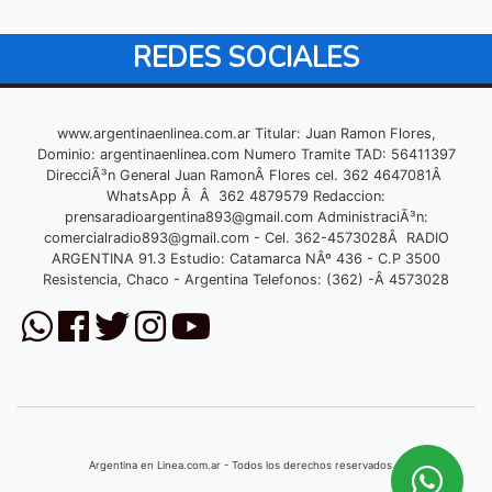
REDES SOCIALES
www.argentinaenlinea.com.ar Titular: Juan Ramon Flores,
Dominio: argentinaenlinea.com Numero Tramite TAD: 56411397
DirecciÃ³n General Juan RamonÂ Flores cel. 362 4647081Â
WhatsApp Â Â 362 4879579 Redaccion:
prensaradioargentina893@gmail.com
AdministraciÃ³n:
comercialradio893@gmail.com
- Cel. 362-4573028Â RADIO
ARGENTINA 91.3 Estudio: Catamarca NÂº 436 - C.P 3500
Resistencia, Chaco - Argentina Telefonos: (362) -Â 4573028
Argentina en Linea.com.ar - Todos los derechos reservados © 2026