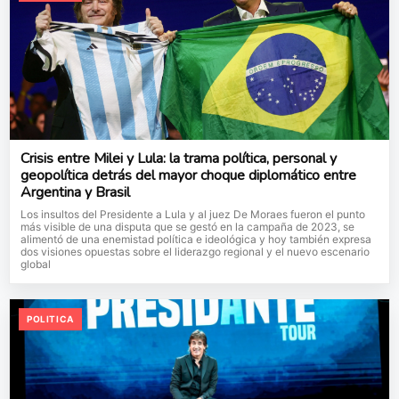
Crisis entre Milei y Lula: la trama política, personal y
geopolítica detrás del mayor choque diplomático entre
Argentina y Brasil
Los insultos del Presidente a Lula y al juez De Moraes fueron el punto
más visible de una disputa que se gestó en la campaña de 2023, se
alimentó de una enemistad política e ideológica y hoy también expresa
dos visiones opuestas sobre el liderazgo regional y el nuevo escenario
global
POLITICA