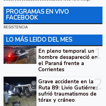
PROGRAMAS EN VIVO
FACEBOOK
RESISTENCIA
LO MÁS LEIDO DEL MES
1
En pleno temporal un
hombre desapareció en
el Paraná frente a
Corrientes
2
Grave accidente en la
Ruta 89: Livio Gutiérrez
sufrió traumatismos de
tórax y cráneo