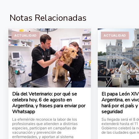
Notas Relacionadas
ACTUALIDAD
ACTUALIDAD
Día del Veterinario: por qué se
El papa León XIV 
celebra hoy, 6 de agosto en
Argentina, en vivo
Argentina, y frases para enviar por
hará por el país y
Whatsapp
seguridad
La efeméride reconoce la labor de los
Su llegada será el 8 
profesionales que atienden a distintas
extenderá hasta el 11
especies, participan en campañas de
Gobierno celebró la no
vacunación y prevención de
de las ciudades que r
enfermedades, y aportan al sistema