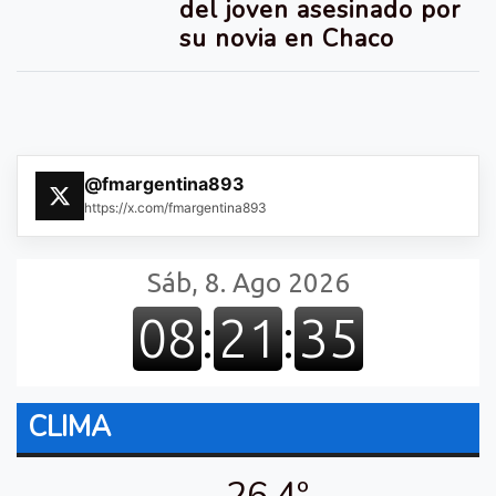
del joven asesinado por
su novia en Chaco
@fmargentina893
https://x.com/fmargentina893
CLIMA
26.4º