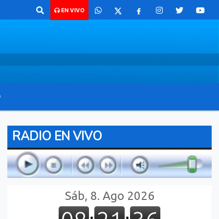
para comunicarte 362 4879579 Radio argentina 89.3 Mhz Catamarca 436
EN VIVO
O
RADIO EN VIVO