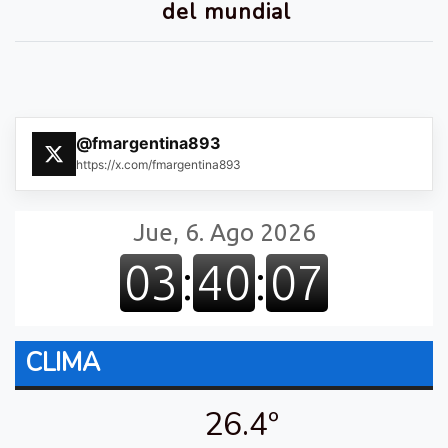
del mundial
@fmargentina893
https://x.com/fmargentina893
CLIMA
26.4º