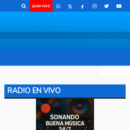
comunicarte 362 4879579 Radio argentina 89.3 Mhz Catamarca 436 Resi
EN VIVO
O
RADIO EN VIVO