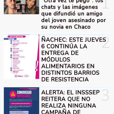
1
"Otra vez te pegó": los
chats y las imágenes
que difundió un amigo
del joven asesinado por
su novia en Chaco
2
ÑACHEC: ESTE JUEVES
6 CONTINÚA LA
ENTREGA DE
MÓDULOS
ALIMENTARIOS EN
DISTINTOS BARRIOS
DE RESISTENCIA
3
ALERTA: EL INSSSEP
REITERA QUE NO
REALIZA NINGUNA
CAMPAÑA DE