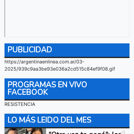
PUBLICIDAD
https://argentinaenlinea.com.ar/03-
2025/939c9aa3be93e036a2cd515c84ef9f08.gif
PROGRAMAS EN VIVO
FACEBOOK
RESISTENCIA
LO MÁS LEIDO DEL MES