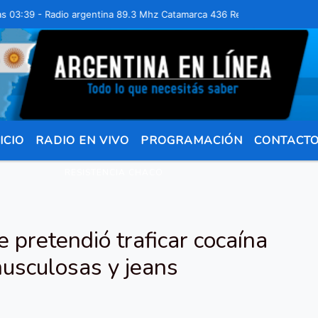
39 - Radio argentina 89.3 Mhz Catamarca 436 Resistencia Chaco para 
ICIO
RADIO EN VIVO
PROGRAMACIÓN
CONTACT
RESISTENCIA CHACO
e pretendió traficar cocaína
usculosas y jeans