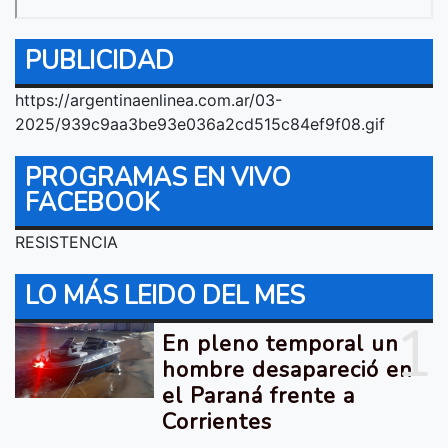
PUBLICIDAD
https://argentinaenlinea.com.ar/03-
2025/939c9aa3be93e036a2cd515c84ef9f08.gif
PROGRAMAS EN VIVO
FACEBOOK
RESISTENCIA
LO MÁS LEIDO DEL MES
1
En pleno temporal un
hombre desapareció en
el Paraná frente a
Corrientes