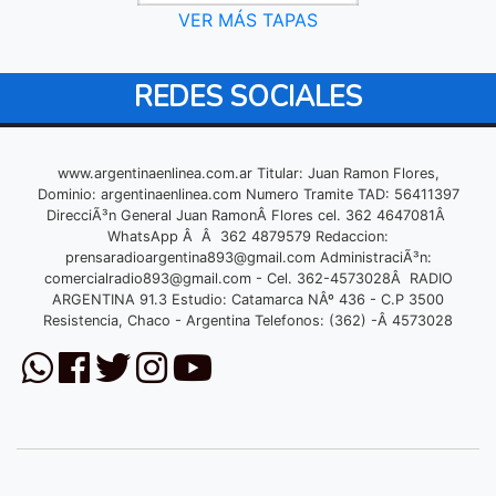
VER MÁS TAPAS
REDES SOCIALES
www.argentinaenlinea.com.ar Titular: Juan Ramon Flores,
Dominio: argentinaenlinea.com Numero Tramite TAD: 56411397
DirecciÃ³n General Juan RamonÂ Flores cel. 362 4647081Â
WhatsApp Â Â 362 4879579 Redaccion:
prensaradioargentina893@gmail.com
AdministraciÃ³n:
comercialradio893@gmail.com
- Cel. 362-4573028Â RADIO
ARGENTINA 91.3 Estudio: Catamarca NÂº 436 - C.P 3500
Resistencia, Chaco - Argentina Telefonos: (362) -Â 4573028