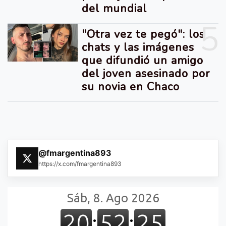
del mundial
5
"Otra vez te pegó": los
chats y las imágenes
que difundió un amigo
del joven asesinado por
su novia en Chaco
@fmargentina893
https://x.com/fmargentina893