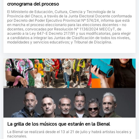
cronograma del proceso
El Ministerio de Educación, Cultura, Ciencia y Tecnología de la
Provincia del Chaco, a través de la Junta Electoral Docente conformada
por Decreto del Poder Ejecutivo Provincial Nº 574/24, informa que está
en marcha el proceso eleccionario para las elecciones docentes – no
docentes, convocadas por Resolución N° 1136/2024 MECCyT, de
acuerdo a la Ley 647-E Decreto 217/91 y sus modificatorias, para elegir
a candidatos a integrar las Juntas de Clasificación de todos los niveles,
modalidades y servicios educativos; y Tribunal de Disciplina.
La grilla de los músicos que estarán en la Bienal
La Bienal se realizará desde el 13 al 21 de julio y habrá artistas locales y
nacionales.