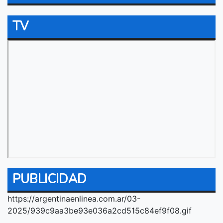
TV
PUBLICIDAD
https://argentinaenlinea.com.ar/03-
2025/939c9aa3be93e036a2cd515c84ef9f08.gif