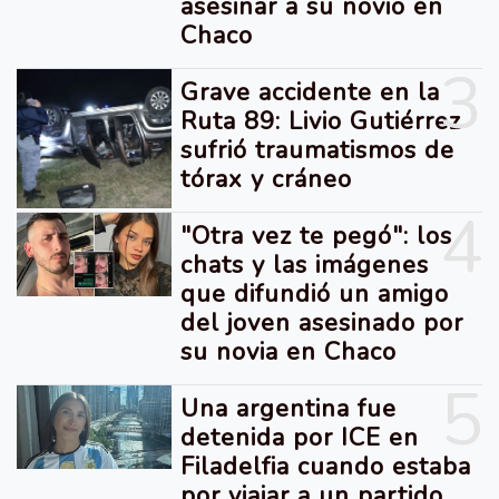
asesinar a su novio en
Chaco
3
Grave accidente en la
Ruta 89: Livio Gutiérrez
sufrió traumatismos de
tórax y cráneo
4
"Otra vez te pegó": los
chats y las imágenes
que difundió un amigo
del joven asesinado por
su novia en Chaco
5
Una argentina fue
detenida por ICE en
Filadelfia cuando estaba
por viajar a un partido