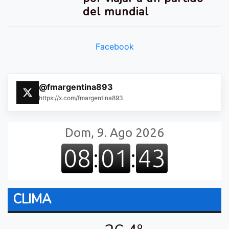
del mundial
Facebook
@fmargentina893
https://x.com/fmargentina893
CLIMA