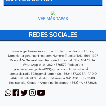
VER MÁS TAPAS
REDES SOCIALES
www.argentinaenlinea.com.ar Titular: Juan Ramon Flores,
Dominio: argentinaenlinea.com Numero Tramite TAD: 56411397
DirecciÃ³n General Juan RamonÂ Flores cel. 362 4647081Â
WhatsApp Â Â 362 4879579 Redaccion:
prensaradioargentina893@gmail.com
AdministraciÃ³n:
comercialradio893@gmail.com
- Cel. 362-4573028Â RADIO
ARGENTINA 91.3 Estudio: Catamarca NÂº 436 - C.P 3500
Resistencia, Chaco - Argentina Telefonos: (362) -Â 4573028