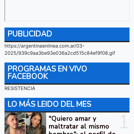
PUBLICIDAD
https://argentinaenlinea.com.ar/03-
2025/939c9aa3be93e036a2cd515c84ef9f08.gif
PROGRAMAS EN VIVO
FACEBOOK
RESISTENCIA
LO MÁS LEIDO DEL MES
1
"Quiero amar y
maltratar al mismo