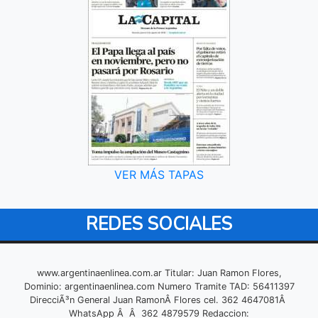
VER MÁS TAPAS
REDES SOCIALES
www.argentinaenlinea.com.ar Titular: Juan Ramon Flores,
Dominio: argentinaenlinea.com Numero Tramite TAD: 56411397
DirecciÃ³n General Juan RamonÂ Flores cel. 362 4647081Â
WhatsApp Â Â 362 4879579 Redaccion: