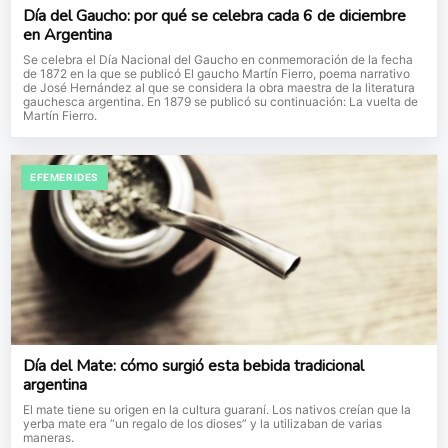
Día del Gaucho: por qué se celebra cada 6 de diciembre
en Argentina
Se celebra el Día Nacional del Gaucho en conmemoración de la fecha
de 1872 en la que se publicó El gaucho Martín Fierro, poema narrativo
de José Hernández al que se considera la obra maestra de la literatura
gauchesca argentina. En 1879 se publicó su continuación: La vuelta de
Martín Fierro.
EFEMERIDES
Día del Mate: cómo surgió esta bebida tradicional
argentina
El mate tiene su origen en la cultura guaraní. Los nativos creían que la
yerba mate era “un regalo de los dioses” y la utilizaban de varias
maneras.