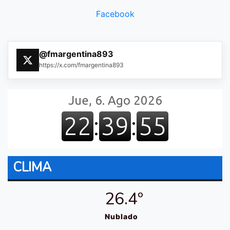
Facebook
@fmargentina893
https://x.com/fmargentina893
CLIMA
26.4º
Nublado