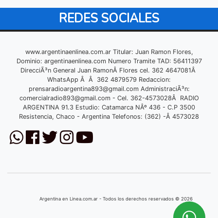
REDES SOCIALES
www.argentinaenlinea.com.ar Titular: Juan Ramon Flores,
Dominio: argentinaenlinea.com Numero Tramite TAD: 56411397
DirecciÃ³n General Juan RamonÂ Flores cel. 362 4647081Â
WhatsApp Â Â 362 4879579 Redaccion:
prensaradioargentina893@gmail.com
AdministraciÃ³n:
comercialradio893@gmail.com
- Cel. 362-4573028Â RADIO
ARGENTINA 91.3 Estudio: Catamarca NÂº 436 - C.P 3500
Resistencia, Chaco - Argentina Telefonos: (362) -Â 4573028
Argentina en Linea.com.ar - Todos los derechos reservados © 2026