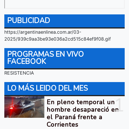
PUBLICIDAD
https://argentinaenlinea.com.ar/03-
2025/939c9aa3be93e036a2cd515c84ef9f08.gif
PROGRAMAS EN VIVO
FACEBOOK
RESISTENCIA
LO MÁS LEIDO DEL MES
1
En pleno temporal un
hombre desapareció en
el Paraná frente a
Corrientes