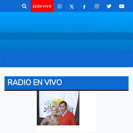
para comunicarte 362 4879579 Radio argentina 89.3 Mhz Catamarca 436
EN VIVO
O
RADIO EN VIVO