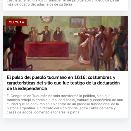
castrista, falleció a los 77 años, el 16 de julio de 2003, luego de pasar
más de cuatro décadas lejos de su tierra
CULTURA
El pulso del pueblo tucumano en 1816: costumbres y
características del sitio que fue testigo de la declaración
de la independencia
El Congreso de Tucumán no solo transformó la política, sino que
también reflejó la compleja realidad social, cultural y económica de una
ciudad que se convirtió en epicentro de un proceso fundacional de la
historia argentina. Un retrato del sitio donde, entre calles de tierra y
casas de adobe, comenzó a forjarse la patria