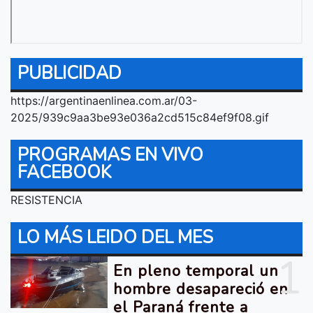
PUBLICIDAD
https://argentinaenlinea.com.ar/03-
2025/939c9aa3be93e036a2cd515c84ef9f08.gif
PROGRAMAS EN VIVO
FACEBOOK
RESISTENCIA
LO MÁS LEIDO DEL MES
1
En pleno temporal un
hombre desapareció en
el Paraná frente a