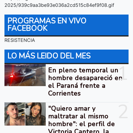
2025/939c9aa3be93e036a2cd515c84ef9f08.gif
PROGRAMAS EN VIVO
FACEBOOK
RESISTENCIA
LO MÁS LEIDO DEL MES
1
En pleno temporal un
hombre desapareció en
el Paraná frente a
Corrientes
2
"Quiero amar y
maltratar al mismo
hombre": el perfil de
Victoria Cantero, la