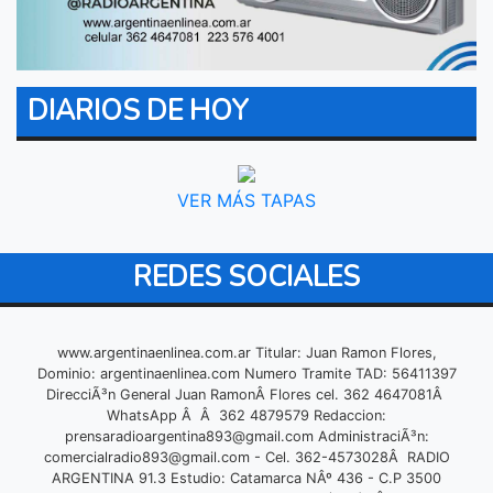
DIARIOS DE HOY
VER MÁS TAPAS
REDES SOCIALES
www.argentinaenlinea.com.ar Titular: Juan Ramon Flores,
Dominio: argentinaenlinea.com Numero Tramite TAD: 56411397
DirecciÃ³n General Juan RamonÂ Flores cel. 362 4647081Â
WhatsApp Â Â 362 4879579 Redaccion:
prensaradioargentina893@gmail.com
AdministraciÃ³n:
comercialradio893@gmail.com
- Cel. 362-4573028Â RADIO
ARGENTINA 91.3 Estudio: Catamarca NÂº 436 - C.P 3500