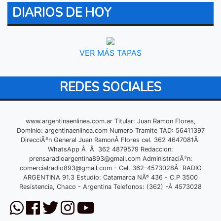
DIARIOS DE HOY
VER MÁS TAPAS
REDES SOCIALES
www.argentinaenlinea.com.ar Titular: Juan Ramon Flores,
Dominio: argentinaenlinea.com Numero Tramite TAD: 56411397
DirecciÃ³n General Juan RamonÂ Flores cel. 362 4647081Â
WhatsApp Â Â 362 4879579 Redaccion:
prensaradioargentina893@gmail.com
AdministraciÃ³n:
comercialradio893@gmail.com
- Cel. 362-4573028Â RADIO
ARGENTINA 91.3 Estudio: Catamarca NÂº 436 - C.P 3500
Resistencia, Chaco - Argentina Telefonos: (362) -Â 4573028