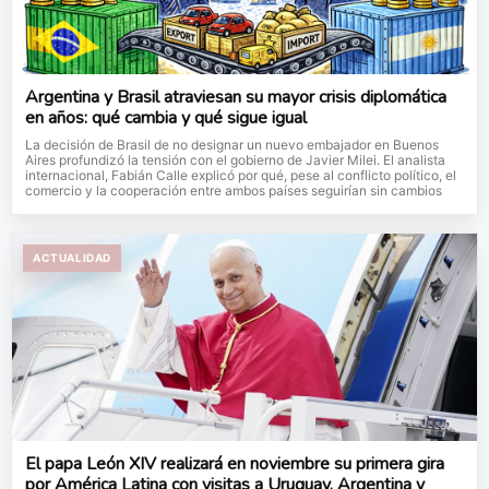
Argentina y Brasil atraviesan su mayor crisis diplomática
en años: qué cambia y qué sigue igual
La decisión de Brasil de no designar un nuevo embajador en Buenos
Aires profundizó la tensión con el gobierno de Javier Milei. El analista
internacional, Fabián Calle explicó por qué, pese al conflicto político, el
comercio y la cooperación entre ambos países seguirían sin cambios
ACTUALIDAD
El papa León XIV realizará en noviembre su primera gira
por América Latina con visitas a Uruguay, Argentina y