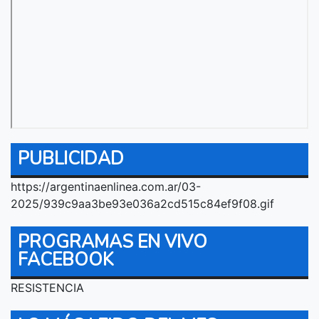
PUBLICIDAD
https://argentinaenlinea.com.ar/03-
2025/939c9aa3be93e036a2cd515c84ef9f08.gif
PROGRAMAS EN VIVO
FACEBOOK
RESISTENCIA