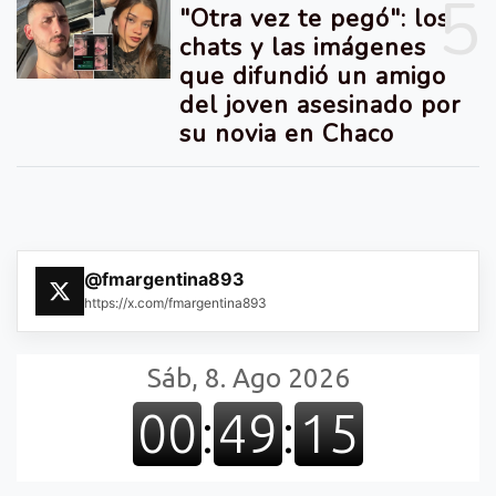
5
"Otra vez te pegó": los
chats y las imágenes
que difundió un amigo
del joven asesinado por
su novia en Chaco
@fmargentina893
https://x.com/fmargentina893