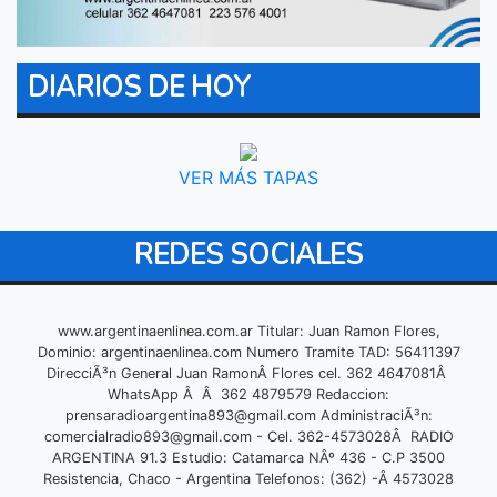
DIARIOS DE HOY
VER MÁS TAPAS
REDES SOCIALES
www.argentinaenlinea.com.ar Titular: Juan Ramon Flores,
Dominio: argentinaenlinea.com Numero Tramite TAD: 56411397
DirecciÃ³n General Juan RamonÂ Flores cel. 362 4647081Â
WhatsApp Â Â 362 4879579 Redaccion:
prensaradioargentina893@gmail.com
AdministraciÃ³n:
comercialradio893@gmail.com
- Cel. 362-4573028Â RADIO
ARGENTINA 91.3 Estudio: Catamarca NÂº 436 - C.P 3500
Resistencia, Chaco - Argentina Telefonos: (362) -Â 4573028