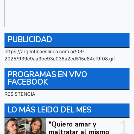
PUBLICIDAD
https://argentinaenlinea.com.ar/03-
2025/939c9aa3be93e036a2cd515c84ef9f08.gif
PROGRAMAS EN VIVO
FACEBOOK
RESISTENCIA
LO MÁS LEIDO DEL MES
1
"Quiero amar y
maltratar al mismo