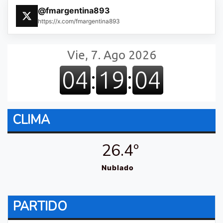
@fmargentina893
https://x.com/fmargentina893
CLIMA
26.4º
Nublado
PARTIDO