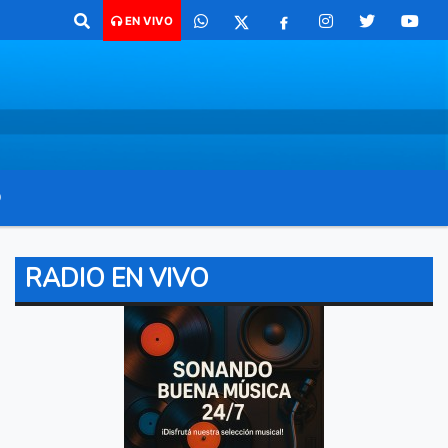
a comunicarte 362 4879579 Radio argentina 89.3 Mhz Catamarca 436 Res
EN VIVO
O
RADIO EN VIVO