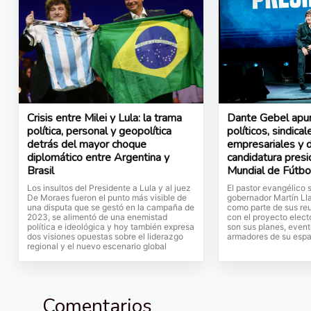
Crisis entre Milei y Lula: la trama
Dante Gebel apur
política, personal y geopolítica
políticos, sindical
detrás del mayor choque
empresariales y d
diplomático entre Argentina y
candidatura presi
Brasil
Mundial de Fútbo
Los insultos del Presidente a Lula y al juez
El pastor evangélico 
De Moraes fueron el punto más visible de
gobernador Martín Ll
una disputa que se gestó en la campaña de
como parte de sus re
2023, se alimentó de una enemistad
con el proyecto elect
política e ideológica y hoy también expresa
son sus planes, event
dos visiones opuestas sobre el liderazgo
armadores de su espa
regional y el nuevo escenario global
Comentarios