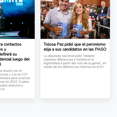
a contactos
Tolosa Paz pidió que el peronismo
es y
elija a sus candidatos en las PASO
efinirá su
La diputada nacional pidió "debatir,
dencial luego del
expresar diferencias y fortalecer la
legitimidad a partir del voto de la gente", en
l
medio de las diferencias internas en el PJ
se reunió con el
aryora y con la CGT
uniones para avanzar
oral en 2027. Cuáles
uales alianzas y
cio